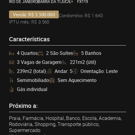
RIO DE JANEIRO
BARRA DA TIJUCA
FX119
Venda: R$ 3.300.000
Condomínio: R$ 1.640
IPTU mês: R$ 3.560
Características
4 Quartos
2 São Suítes
5 Banhos
3 Vagas de Garagem
221m2 (útil)
239m2 (total)
Andar: 5
Orientação: Leste
Semimobiliado
Sem Aquecimento
Gás individual
Próximo a:
Praia, Farmácia, Hospital, Banco, Escola, Academia,
Rodoviária, Shopping, Transporte público,
Supermercado