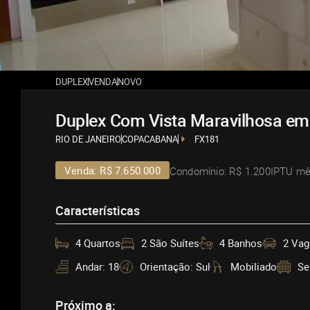
DUPLEX
VENDA
NOVO
Duplex Com Vista Maravilhosa e
RIO DE JANEIRO
COPACABANA
FX181
Venda: R$ 7.650.000
Condomínio: R$ 1.200
IPTU mê
Características
4 Quartos
2 São Suítes
4 Banhos
2 Vag
Andar: 18
Orientação: Sul
Mobiliado
Se
Próximo a: