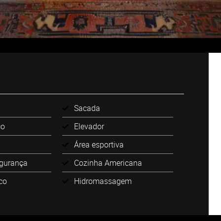
Sacada
ço
Elevador
Área esportiva
egurança
Cozinha Americana
ico
Hidromassagem