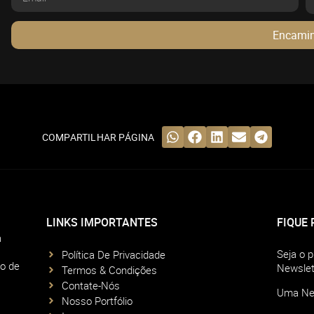
Encami
COMPARTILHAR PÁGINA
LINKS IMPORTANTES
FIQUE
a
Seja o 
Política De Privacidade
do de
Newslet
Termos & Condições
Contate-Nós
Uma New
Nosso Portfólio